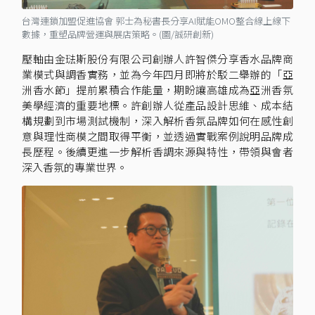
台灣連鎖加盟促進協會 郭士為秘書長分享AI賦能OMO整合線上線下
數據，重塑品牌營運與展店策略。(圖/誠研創新)
壓軸由金琺斯股份有限公司創辦人許智傑分享香水品牌商
業模式與調香實務，並為今年四月即將於駁二舉辦的「亞
洲香水節」提前累積合作能量，期盼讓高雄成為亞洲香氛
美學經濟的重要地標。許創辦人從產品設計思維、成本結
構規劃到市場測試機制，深入解析香氛品牌如何在感性創
意與理性商模之間取得平衡，並透過實戰案例說明品牌成
長歷程。後續更進一步解析香調來源與特性，帶領與會者
深入香氛的專業世界。