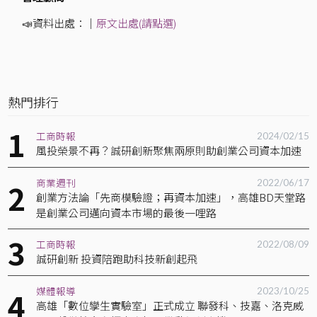
📣資料出處：｜
原文出處(請點選)
熱門排行
工商時報
2024/02/15
風投榮景不再？誠研創新聚焦兩原則助創業公司資本加速
商業週刊
2022/06/17
創業方法論「先商模驗證；再資本加速」，高雄BD天堂路
是創業公司邁向資本市場的最後一哩路
工商時報
2022/08/09
誠研創新 投資陪跑助科技新創起飛
媒體報導
2023/10/25
高雄「數位孿生實驗室」正式成立 聯發科、技嘉、洛克威