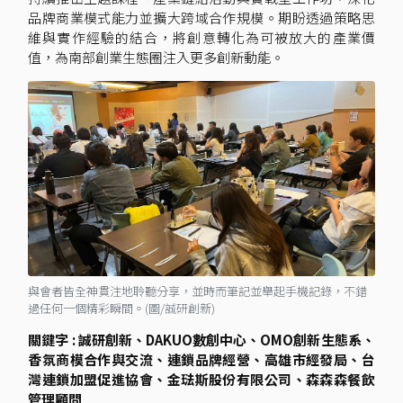
品牌商業模式能力並擴大跨域合作規模。期盼透過策略思
維與實作經驗的結合，將創意轉化為可被放大的產業價
值，為南部創業生態圈注入更多創新動能。
與會者皆全神貫注地聆聽分享，並時而筆記並舉起手機記錄，不錯
過任何一個精彩瞬間。(圖/誠研創新)
關鍵字 : 誠研創新、DAKUO數創中心、OMO創新生態系、
香氛商模合作與交流、連鎖品牌經營、高雄市經發局、台
灣連鎖加盟促進協會、金琺斯股份有限公司、森森森餐飲
管理顧問