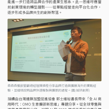
能進一步打造跨品牌合作的產業生態系。此一思維呼應當
前創業環境的轉型趨勢——從單點經營走向平台化合作，
逐步形成多品牌共生的創新聚落。
森森森餐飲管顧總經理陳煥橙分享品牌打造與擴展海外的實戰經
驗，並細項說明品牌快速複製與擴張的過程。(圖/誠研創新)
接續由台灣連鎖加盟促進協會 郭士維秘書長帶來「全 AI 商
用時代：OMO 生意擴張新思維」專題分享。從全球零售與