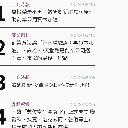
工商時報
2024/02/15
風投榮景不再？誠研創新聚焦兩原則
助創業公司資本加速
商業週刊
2022/06/17
創業方法論「先商模驗證；再資本加
速」，高雄BD天堂路是創業公司邁
向資本市場的最後一哩路
工商時報
2022/08/09
誠研創新 投資陪跑助科技新創起飛
媒體報導
2023/10/25
高雄「數位孿生實驗室」正式成立 聯
發科、技嘉、洛克威爾、磐儀等上市
櫃大廠加入帶動新創商機