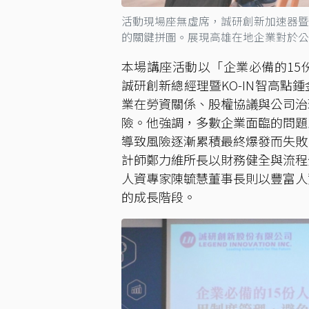
活動現場座無虛席，誠研創新加速器暨
的關鍵拼圖。展現高雄在地企業對於公司
本場講座活動以「企業必備的15
誠研創新總經理暨KO-IN智高點
業在勞資關係、股權協議與公司治
險。他強調，多數企業面臨的問題
導致風險逐漸累積最終爆發而失敗
計師鄭力維所長以財務健全與流程
人資專家陳毓慧董事長則以豐富人
的成長階段。